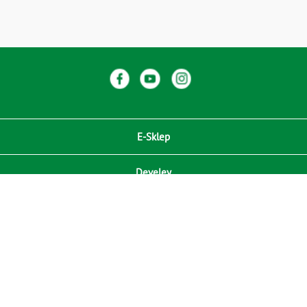
E-Sklep
Develey
Compliance / Zgodność
Media
RODO