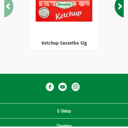
Ketchup Saszetka 12g
E-Sklep
Develey