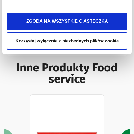
przy ul. Batalionu Platerówek 3, 03-308 Warszawa.
Więcej informacji o przetwarzaniu danych osobowych
jest w
Polityki prywatności
.
Składniki Produktu
Wartości Odżywcze
Opis
ZGODA NA WSZYSTKIE CIASTECZKA
Koncentrat pomidorowy 28-30% / Puszka 4350g
Korzystaj wyłącznie z niezbędnych plików cookie
Inne Produkty Food
service