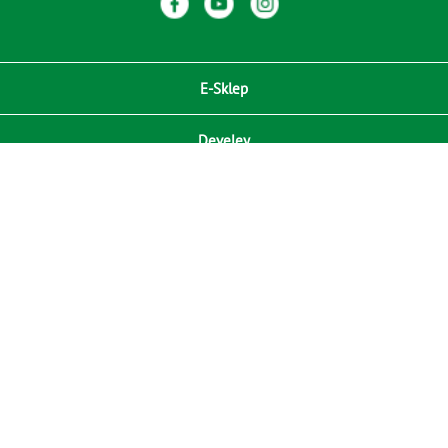
E-Sklep
Develey
Compliance / Zgodność
Media
RODO
Kontakt
ⓒ Copyright 2021 Develey Polska Sp. z o.o