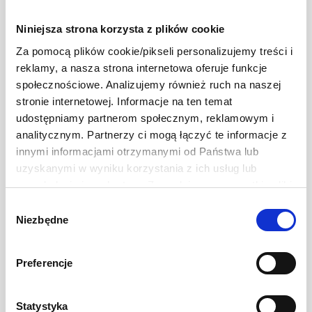
Niniejsza strona korzysta z plików cookie
Sos do pizzy 5kg
Za pomocą plików cookie/pikseli personalizujemy treści i
reklamy, a nasza strona internetowa oferuje funkcje
społecznościowe. Analizujemy również ruch na naszej
Natulany sos pomidorowy. Dzięki swojej konsystencji idealnie
stronie internetowej. Informacje na ten temat
rozprowadza się po pizzy będąc jej głównym dodatkiem.
udostępniamy partnerom społecznym, reklamowym i
analitycznym. Partnerzy ci mogą łączyć te informacje z
innymi informacjami otrzymanymi od Państwa lub
uzyskanymi w wyniku korzystania z ich usług lub
POBIERZ KATALOG
przeglądania innych stron. Zezwalając na wszystkie pliki
cookie, wyrażają Państwo na to zgodę. Ten baner
Wybór
umożliwia ustawienie swoich preferencji tylko na naszej
Niezbędne
zgody
stronie. Administratorem danych osobowych jest Develey
Składniki Produktu
Wartości Odżywcze
Opis
Polska Sp. z o.o. z siedzibą w Warszawie przy ul.
Preferencje
Batalionu Platerówek 3, 03-308 Warszawa. Więcej
informacji na temat przetwarzania danych osobowych
Koncentrat pomidorowy (77%), cukier, ocet spirytusowy, skrobia
znajduje się w Polityce Prywatności.
modyfikowana kukurydziana, sól, przyprawy, zioła (0,5%), substancja
Statystyka