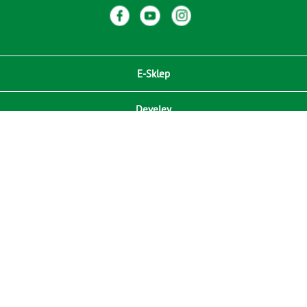
E-Sklep
Develey
Compliance / Zgodność
Media
RODO
Kontakt
ⓒ Copyright 2021 Develey Polska Sp. z o.o