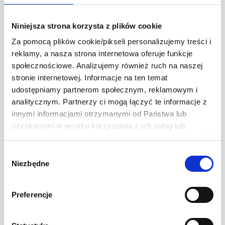
Niniejsza strona korzysta z plików cookie
Za pomocą plików cookie/pikseli personalizujemy treści i
reklamy, a nasza strona internetowa oferuje funkcje
społecznościowe. Analizujemy również ruch na naszej
Oliwki
stronie internetowej. Informacje na ten temat
udostępniamy partnerom społecznym, reklamowym i
Liczba produktów
analitycznym. Partnerzy ci mogą łączyć te informacje z
innymi informacjami otrzymanymi od Państwa lub
uzyskanymi w wyniku korzystania z ich usług lub
1 szt.
6 szt.
przeglądania innych stron. Zezwalając na wszystkie pliki
cookie, wyrażają Państwo na to zgodę. Ten baner
Wybór
umożliwia ustawienie swoich preferencji tylko na naszej
Niezbędne
zgody
stronie. Administratorem danych osobowych jest Develey
Polska Sp. z o.o. z siedzibą w Warszawie przy ul.
Preferencje
Batalionu Platerówek 3, 03-308 Warszawa. Więcej
informacji na temat przetwarzania danych osobowych
znajduje się w Polityce Prywatności.