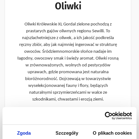
Oliwki
Oliwki Królewskie XL Gordal zielone pochodzą z
prastarych gajów oliwnych regionu Sewilli. To
najszlachetniejsze z oliwek, a ich jakość podkreśla
ręczny zbiór, aby jak najmniej ingerować w strukturę
owoców. Śródziemnomorskie słońce nadaje im
łagodny, owocowy smak i świeży aromat. Oliwki rosną
w zrównoważonych, wolnych od pestycydów
uprawach, gdzie promowana jest naturalna
bioróżnorodność. Dojrzewają w towarzystwie
wyselekcjonowanej fauny i flory, będących
naturalnymi sprzymierzeńcami w walce ze
szkodnikami, chwastami i erozją ziemi.
Posiadają certyfikat Koszerności oraz Halal.
Doskonale nadają się jako przekąska, przystawka lub
idealne wykończenie Martini.
Zgoda
Szczegóły
O plikach cookies