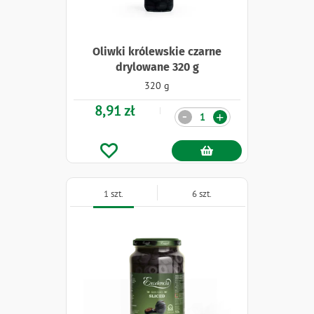
Oliwki królewskie czarne
drylowane 320 g
320 g
8,91 zł
Ilość
-
+
1 szt.
6 szt.