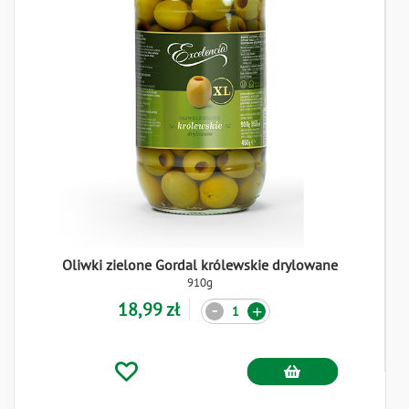
Oliwki zielone Gordal królewskie drylowane
910g
18,99 zł
Ilość
-
+