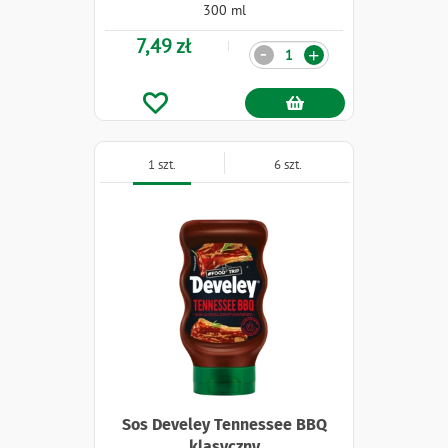
300 ml
7,49 zł
Ilość
-
+
1 szt.
6 szt.
Sos Develey Tennessee BBQ
klasyczny