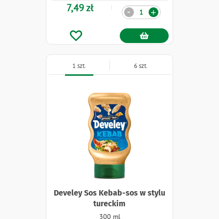
7,49 zł
Ilość
-
+
1 szt.
6 szt.
Develey Sos Kebab-sos w stylu
tureckim
300 ml