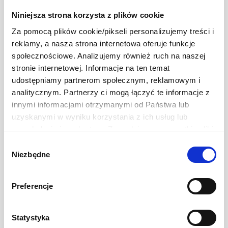
-
+
Niniejsza strona korzysta z plików cookie
Za pomocą plików cookie/pikseli personalizujemy treści i
reklamy, a nasza strona internetowa oferuje funkcje
społecznościowe. Analizujemy również ruch na naszej
1 szt.
6 szt.
stronie internetowej. Informacje na ten temat
udostępniamy partnerom społecznym, reklamowym i
analitycznym. Partnerzy ci mogą łączyć te informacje z
innymi informacjami otrzymanymi od Państwa lub
uzyskanymi w wyniku korzystania z ich usług lub
przeglądania innych stron. Zezwalając na wszystkie pliki
cookie, wyrażają Państwo na to zgodę. Ten baner
Wybór
umożliwia ustawienie swoich preferencji tylko na naszej
Niezbędne
zgody
stronie. Administratorem danych osobowych jest Develey
Polska Sp. z o.o. z siedzibą w Warszawie przy ul.
Preferencje
Develey Sos 1000 Wysp
Batalionu Platerówek 3, 03-308 Warszawa. Więcej
informacji na temat przetwarzania danych osobowych
410 g
znajduje się w Polityce Prywatności.
Statystyka
7,49 zł
Ilość
-
+
Ten baner umożliwia ustawienie Twoich preferencji tylko