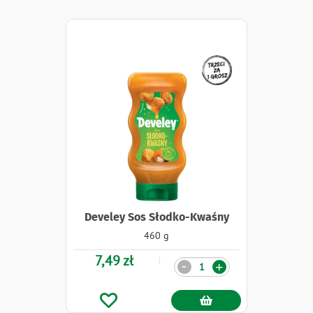
Naklejki
Develey Sos Słodko-Kwaśny
460 g
7,49 zł
Ilość
-
+