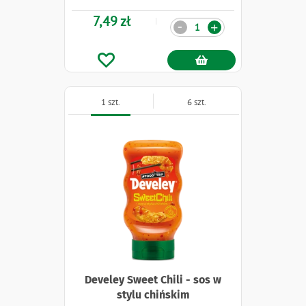
7,49 zł
Ilość
-
+
1 szt.
6 szt.
Develey Sweet Chili - sos w
stylu chińskim