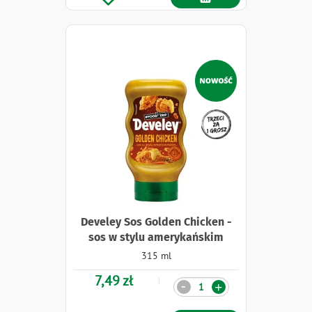
Naklejki
Develey Sos Golden Chicken -
sos w stylu amerykańskim
315 ml
7,49 zł
Ilość
-
+