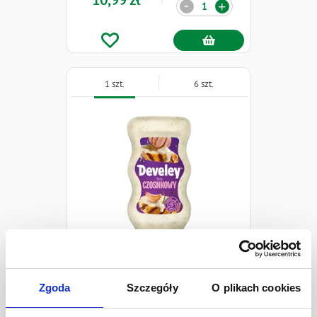
10,99 zł
Ilość
-
+
1 szt.
6 szt.
Develey Sos Czosnkowy
410 g
Zgoda
Szczegóły
O plikach cookies
7,49 zł
Ilość