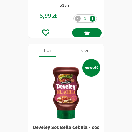
315 ml
5,99 zł
Ilość
-
+
1 szt.
6 szt.
Naklejki
Develey Sos Bella Cebula - sos