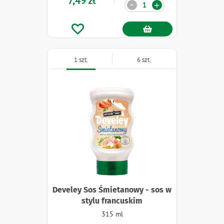
7,49 zł
Ilość
-
+
1 szt.
6 szt.
Develey Sos Śmietanowy - sos w
stylu francuskim
315 ml