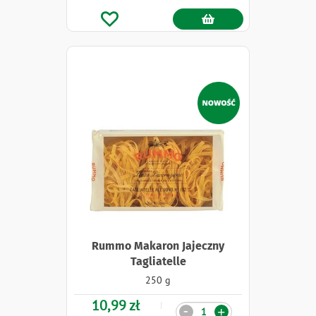
Naklejki
Rummo Makaron Jajeczny
Tagliatelle
250 g
10,99 zł
Ilość
-
+