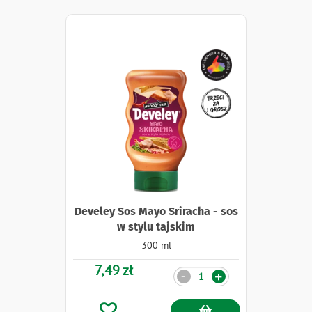
Naklejki
Develey Sos Mayo Sriracha - sos
w stylu tajskim
300 ml
7,49 zł
Ilość
-
+