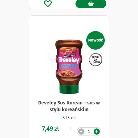
Naklejki
Develey Sos Korean - sos w
stylu koreańskim
315 ml
7,49 zł
Ilość
-
+