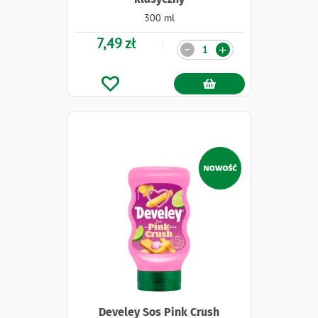
300 ml
7,49 zł
Ilość
-
+
Naklejki
Develey Sos Pink Crush