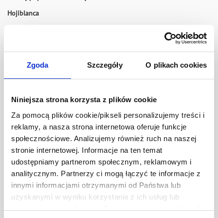
Hojiblanca
Oliwki Hojiblanca o kalibracji 280-320 charakteryzują się
delikatnym smakiem i wszechstronnym zastosowaniem kulinarnym.
Doskonale komponują się z:
Zgoda
Szczegóły
O plikach cookies
sałatkami,
marynowanymi mięsami,
rybami i owocami morza,
Niniejsza strona korzysta z plików cookie
przekąskami kuchni śródziemnomorskiej.
Za pomocą plików cookie/pikseli personalizujemy treści i
Manzanilla
reklamy, a nasza strona internetowa oferuje funkcje
Manzanilla to jedna z najbardziej rozpoznawalnych odmian
społecznościowe. Analizujemy również ruch na naszej
hiszpańskich oliwek. Wyróżnia się regularnym, okrągłym kształtem
stronie internetowej. Informacje na ten temat
oraz dużym udziałem miąższu, dzięki czemu jest chętnie wybierana
udostępniamy partnerom społecznym, reklamowym i
zarówno jako samodzielna przekąska, jak i składnik wielu dań.
analitycznym. Partnerzy ci mogą łączyć te informacje z
Gordal
innymi informacjami otrzymanymi od Państwa lub
uzyskanymi w wyniku korzystania z ich usług lub
Oliwki Gordal należą do największych odmian uprawianych w
przeglądania innych stron. Zezwalając na wszystkie pliki
Hiszpanii. Kalibracja 140-150 oznacza duży rozmiar owoców oraz