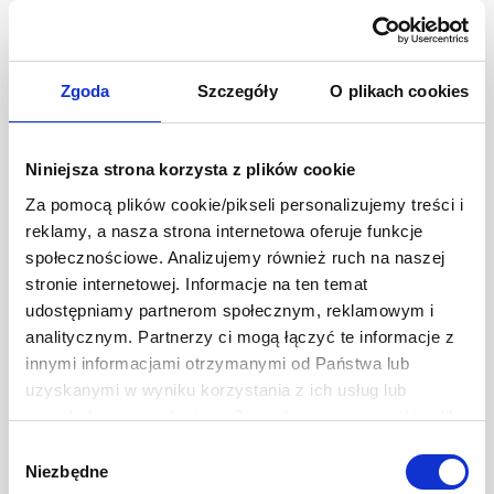
się jako piąty smak obok pozostałych czterech.
Umami samo w sobie nie posiada smaku, który da się określić.
Sprawia jednak, że intensywniej czujemy smak potraw i składników,
Zgoda
Szczegóły
O plikach cookies
które przygotowano z dodatkiem umami. Mówiąc najprościej: daje
nam wrażenie, że to co jemy, jest wyjątkowo smaczne.
Umami, które wyodrębnił profesor Ikeda, to grupa konkretnych
Niniejsza strona korzysta z plików cookie
aminokwasów – glutaminianów, jakie w naturalnej postaci
występują w wielu różnych produktach spożywczych. Często ich
Za pomocą plików cookie/pikseli personalizujemy treści i
obecność wynika z długiego dojrzewania i powolnej, naturalnej
reklamy, a nasza strona internetowa oferuje funkcje
fermentacji, stąd w niektórych produktach jest „zatrzęsienie” umami:
społecznościowe. Analizujemy również ruch na naszej
parmezan i dojrzałe sery, fermentowane pasty rybne, dojrzewające
stronie internetowej. Informacje na ten temat
mięso, naturalnie warzony sos sojowy.
udostępniamy partnerom społecznym, reklamowym i
analitycznym. Partnerzy ci mogą łączyć te informacje z
innymi informacjami otrzymanymi od Państwa lub
uzyskanymi w wyniku korzystania z ich usług lub
przeglądania innych stron. Zezwalając na wszystkie pliki
cookie, wyrażają Państwo na to zgodę. Ten baner
Wybór
Inne Artykuły
umożliwia ustawienie swoich preferencji tylko na naszej
Niezbędne
zgody