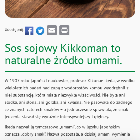
Email
Print
Udostępnij:
Sos sojowy Kikkoman to
naturalne źródło umami.
W 1907 roku japoński naukowiec, profesor Kikunae Ikeda, w wyniku
wieloletnich badań nad zupą z wodorostów kombu wyodrębnił z
niej substancję, która miała niezwykłe właściwości. Nie była ani
słodka, ani słona, ani gorzka, ani kwaśna. Nie pasowała do żadnego
ze znanych czterech smaków – a jednocześnie sprawiała, że smak
jedzenia stawał się wyraźnie intensywniejszy i głębszy.
Ikeda nazwał ją tymczasowo „umami”, co w języku japońskim
oznacza „dobry smak”. Nazwa pozostała, a dzisiaj umami wymienia