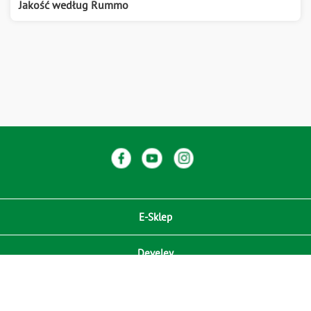
Jakość według Rummo
E-Sklep
Develey
Compliance / Zgodność