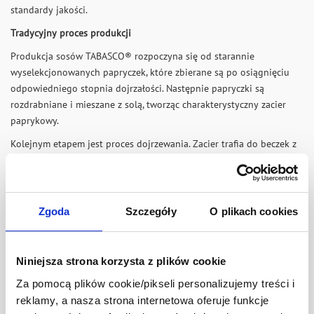
standardy jakości.
Tradycyjny proces produkcji
Produkcja sosów TABASCO® rozpoczyna się od starannie
wyselekcjonowanych papryczek, które zbierane są po osiągnięciu
odpowiedniego stopnia dojrzałości. Następnie papryczki są
rozdrabniane i mieszane z solą, tworząc charakterystyczny zacier
paprykowy.
Kolejnym etapem jest proces dojrzewania. Zacier trafia do beczek z
białego dębu, gdzie dojrzewa przez okres do trzech lat. Po
zakończeniu dojrzewania jest mieszany z wysokiej jakości
destylowanym octem, co pozwala uzyskać charakterystyczny smak i
aromat sosu TABASCO®.
Zgoda
Szczegóły
O plikach cookies
Smak rozpoznawalny na całym świecie
Połączenie papryczek chili, soli i octu, wzbogacone wieloletnim
Niniejsza strona korzysta z plików cookie
procesem dojrzewania, tworzy profil smakowy, który od
Za pomocą plików cookie/pikseli personalizujemy treści i
dziesięcioleci jest znakiem rozpoznawczym marki TABASCO®.
reklamy, a nasza strona internetowa oferuje funkcje
Dziś sosy TABASCO® są dostępne w wielu krajach świata i