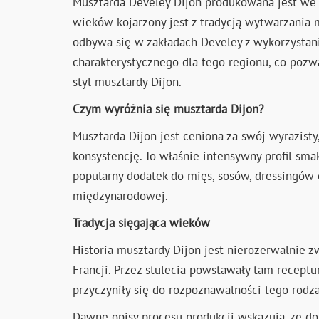
Musztarda Develey Dijon produkowana jest we F
wieków kojarzony jest z tradycją wytwarzania 
odbywa się w zakładach Develey z wykorzystan
charakterystycznego dla tego regionu, co pozw
styl musztardy Dijon.
Czym wyróżnia się musztarda Dijon?
Musztarda Dijon jest ceniona za swój wyrazisty,
konsystencję. To właśnie intensywny profil sma
popularny dodatek do mięs, sosów, dressingów o
międzynarodowej.
Tradycja sięgająca wieków
Historia musztardy Dijon jest nierozerwalnie 
Francji. Przez stulecia powstawały tam receptur
przyczyniły się do rozpoznawalności tego rodz
Dawne opisy procesu produkcji wskazują, że d