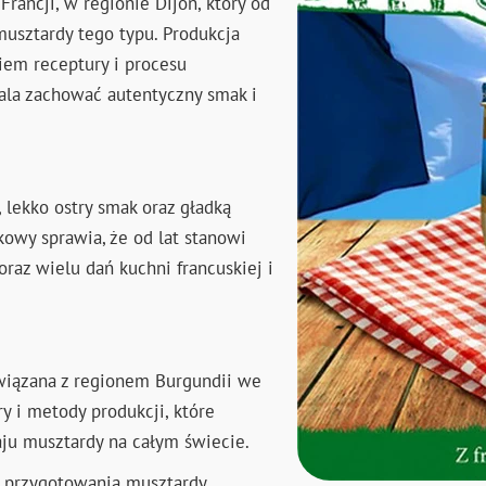
rancji, w regionie Dijon, który od
musztardy tego typu. Produkcja
iem receptury i procesu
ala zachować autentyczny smak i
 lekko ostry smak oraz gładką
kowy sprawia, że od lat stanowi
raz wielu dań kuchni francuskiej i
związana z regionem Burgundii we
y i metody produkcji, które
aju musztardy na całym świecie.
o przygotowania musztardy