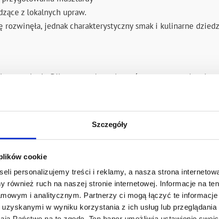
zące z lokalnych upraw.
 rozwinęła, jednak charakterystyczny smak i kulinarne dzied
o w regionie Dijon pozwala zachować autentyczny charakter 
ogą sięgać po musztardę inspirowaną recepturami rozwijanym
ę jako:
Szczegóły
 plików cookie
eli personalizujemy treści i reklamy, a nasza strona internetowa
ką.
 również ruch na naszej stronie internetowej. Informacje na t
mowym i analitycznym. Partnerzy ci mogą łączyć te informacje 
obranych składników i doświadczenia Develey sprawia, że musz
uzyskanymi w wyniku korzystania z ich usług lub przeglądania 
i.
żają Państwo na to zgodę. Ten baner umożliwia ustawienie swoich