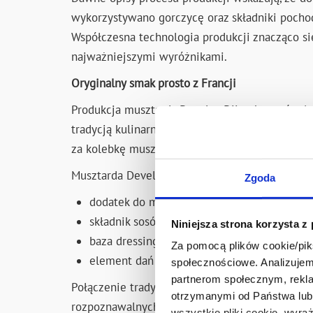
wykorzystywano gorczycę oraz składniki pochod
Współczesna technologia produkcji znacząco się
najważniejszymi wyróżnikami.
Oryginalny smak prosto z Francji
Produkcja musztardy Develey Dijon bezpośredni
tradycją kulinarną. Dzięki temu konsumenci m
za kolebkę musztardy Dijon.
Musztarda Develey Dijon doskonale sprawdza si
Zgoda
dodatek do mięs i wędlin,
składnik sosów i marynat,
Niniejsza strona korzysta z
baza dressingów sałatkowych,
Za pomocą plików cookie/piks
element dań inspirowanych kuchnią francus
społecznościowe. Analizujemy
partnerom społecznym, rekla
Połączenie tradycji regionu Dijon, starannie d
otrzymanymi od Państwa lub 
rozpoznawalnych produktów w swojej kategori
wszystkie pliki cookie, wyra