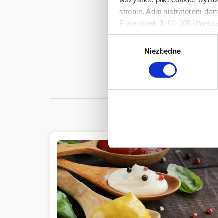
stronie. Administratorem dan
Platerówek 3, 03-308 Warsza
Prywatności.
Wybór
Ten baner umożliwia ustawien
Niezbędne
zgody
Develey Polska Sp. z o.o z s
przetwarzaniu danych osobo