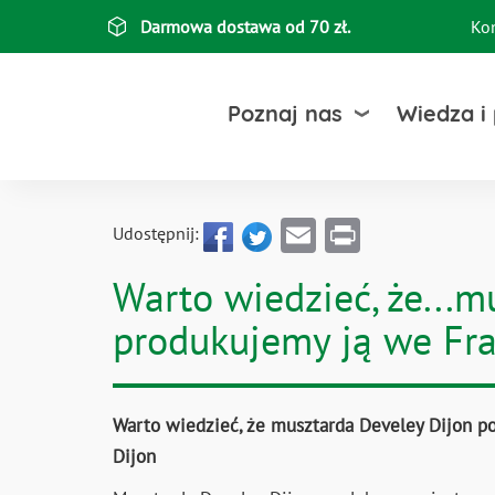
Przejdź
Darmowa dostawa od 70 zł.
Ko
Top
do
treści
bar
Poznaj nas
Wiedza i
Email
Print
Udostępnij:
Warto wiedzieć, że...m
produkujemy ją we Fran
Warto wiedzieć, że musztarda Develey Dijon po
Dijon