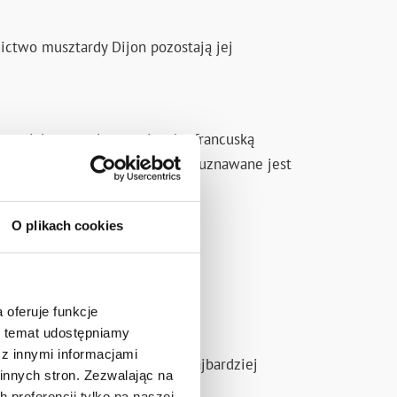
zictwo musztardy Dijon pozostają jej
produktu oraz jego związek z francuską
i od pokoleń w miejscu, które uznawane jest
O plikach cookies
 oferuje funkcje
en temat udostępniamy
z innymi informacjami
tarda ta pozostaje jednym z najbardziej
innych stron. Zezwalając na
 preferencji tylko na naszej