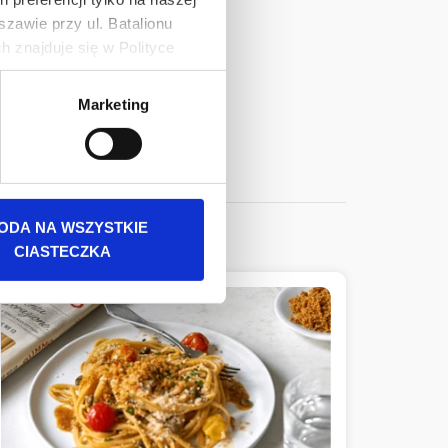
zawie przy ul. Batalionu
 znajduje się w Polityce
 danych osobowych jest
Marketing
rszawa. Więcej informacji o
ODA NA WSZYSTKIE
CIASTECZKA