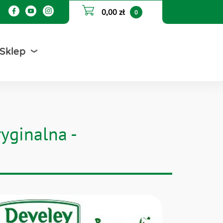
0,00 zł
0
Sklep
yginalna -