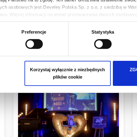
ych osobowych jest Develey Polska Sp. z o.o. z siedzibą w Wars
wa. Więcej informacji na temat przetwarzania danych osobowych
ie Twoich preferencji tylko na naszej stronie. Administratorem
Preferencje
Statystyka
iedzibą w Warszawie przy ul. Batalionu Platerówek 3, 03-308 Wa
wych jest w
Polityki prywatności
.
Inne Artykuły
Korzystaj wyłącznie z niezbędnych
ZG
plików cookie