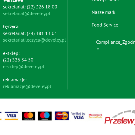
-
sekretariat: (22) 326 18 00
left
Nasze marki
sekretariat@develey.pl
Food Service
Łęczyca
sekretariat: (24) 381 13 01
sekretariat.leczyca@develey.pl
Compliance_Zgod
e-sklep:
(22) 326 34 50
e-sklep@develey.pl
reklamacje:
reklamacje@develey.pl