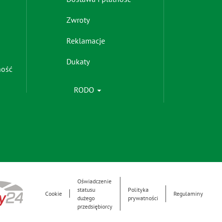
-
right
Zwroty
Reklamacje
Dukaty
ność
RODO
Oświadczenie
Footer
statusu
Polityka
Cookie
Regulaminy
dużego
prywatności
Menu
przedsiębiorcy