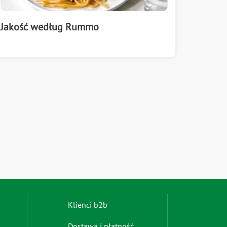
Jakość według Rummo
Footer
Klienci b2b
menu
Dostawa i płatność