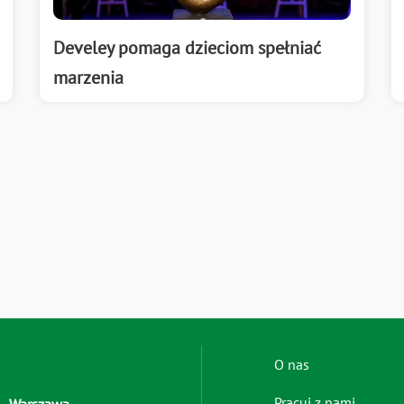
Develey pomaga dzieciom spełniać
marzenia
Footer
O nas
menu
Pracuj z nami
Warszawa