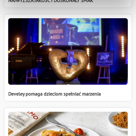
NAJWYŻSZA JAKOŚĆ I DOSKONAŁY SMAK
Develey pomaga dzieciom spełniać marzenia