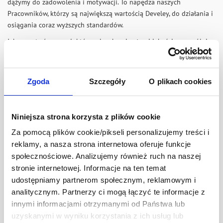
dążymy do zadowolenia i motywacji. To napędza naszych
Pracowników, którzy są największą wartością Develey, do działania i
osiągania coraz wyższych standardów.
Jako przetwórcy produktów rolnych najwyższej jakości, szczególnie
dużą wagę przywiązujemy do kwestii ochrony środowiska. W celu
zmniejszenia negatywnego wpływu, monitorujemy nasze procesy
produkcyjne. Dzięki określonym wskaźnikom wiemy, co możemy
Zgoda
Szczegóły
O plikach cookies
usprawnić. Nasz główny cel to zmniejszenie oddziaływania na
środowisko naturalne. W związku z tym, korzystamy z
alternatywnych źródeł energii. Jednocześnie wprowadzamy procesy,
Niniejsza strona korzysta z plików cookie
które umożliwiają oszczędność, jak i odzyskiwanie energii
Za pomocą plików cookie/pikseli personalizujemy treści i
elektrycznej i cieplnej. Dążymy, aby nasze opakowania w jak
reklamy, a nasza strona internetowa oferuje funkcje
największym stopniu nadawały się do recyklingu. Segregujemy
odpady na terenie całego zakładu, by największa ich część trafiała
społecznościowe. Analizujemy również ruch na naszej
do powtórnego wykorzystania. Każdego roku Develey stawia sobie i
stronie internetowej. Informacje na ten temat
osiąga kolejne cele w dążeniu do zerowej emisji CO2.
udostępniamy partnerom społecznym, reklamowym i
analitycznym. Partnerzy ci mogą łączyć te informacje z
Develey Polska posiada certyfikaty norm ISO 14001 i 50001. Co
innymi informacjami otrzymanymi od Państwa lub
oznacza, że stosujemy System Zarządzania Środowiskiem i Energią
uzyskanymi w wyniku korzystania z ich usług lub
w praktyce.