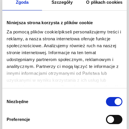
Zgoda
Szczegóły
O plikach cookies
Niniejsza strona korzysta z plików cookie
Za pomocą plików cookie/pikseli personalizujemy treści i
reklamy, a nasza strona internetowa oferuje funkcje
społecznościowe. Analizujemy również ruch na naszej
stronie internetowej. Informacje na ten temat
udostępniamy partnerom społecznym, reklamowym i
analitycznym. Partnerzy ci mogą łączyć te informacje z
innymi informacjami otrzymanymi od Państwa lub
uzyskanymi w wyniku korzystania z ich usług lub
przeglądania innych stron. Zezwalając na wszystkie pliki
cookie, wyrażają Państwo na to zgodę. Ten baner
Wybór
umożliwia ustawienie swoich preferencji tylko na naszej
Niezbędne
zgody
Kikkoman® Sos sojowy
stronie. Administratorem danych osobowych jest Develey
dyspenser 150 ml
Polska Sp. z o.o. z siedzibą w Warszawie przy ul.
Preferencje
Batalionu Platerówek 3, 03-308 Warszawa. Więcej
informacji na temat przetwarzania danych osobowych