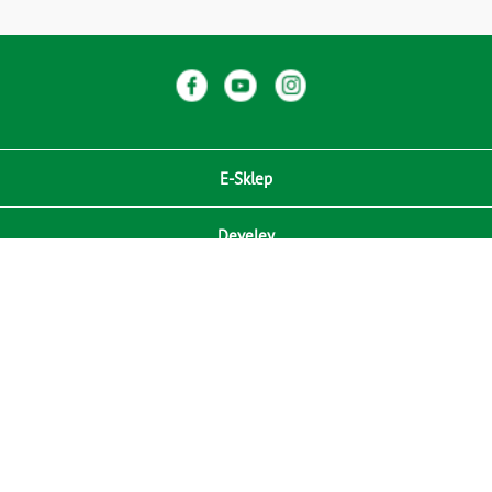
E-Sklep
Develey
Compliance / Zgodność
Media
RODO
Kontakt