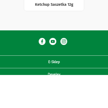
Ketchup Saszetka 12g
E-Sklep
Develey
Compliance / Zgodność
Media