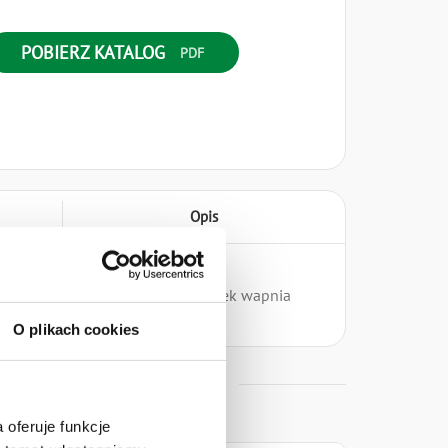
POBIERZ KATALOG
Opis
as cytrynowy, stabilizator: chlorek wapnia
O plikach cookies
od service
 oferuje funkcje