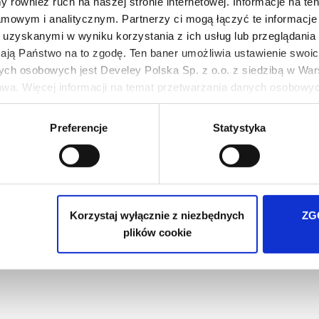
 również ruch na naszej stronie internetowej. Informacje na t
mowym i analitycznym. Partnerzy ci mogą łączyć te informacje 
uzyskanymi w wyniku korzystania z ich usług lub przeglądania 
żają Państwo na to zgodę. Ten baner umożliwia ustawienie swoich
ych osobowych jest Develey Polska Sp. z o.o. z siedzibą w Wars
wa. Więcej informacji na temat przetwarzania danych osobowych
ie Twoich preferencji tylko na naszej stronie. Administratorem
Preferencje
Statystyka
iedzibą w Warszawie przy ul. Batalionu Platerówek 3, 03-308 Wa
wych jest w
Polityki prywatności
.
Ketchup Saszetka 12g
Ketchup Łagodny 900
Korzystaj wyłącznie z niezbędnych
ZG
plików cookie