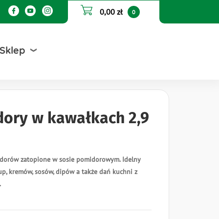
0,00 zł
0
Sklep
ory w kawałkach 2,9
dorów zatopione w sosie pomidorowym. Idelny
p, kremów, sosów, dipów a także dań kuchni z
.