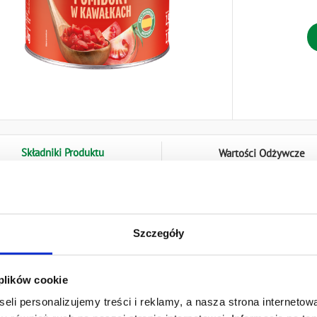
Składniki Produktu
Wartości Odżywcze
ory (67%), sok pomidorowy (32,7%), sól, regulator kwasowości: kw
Szczegóły
Inne Produkty Fo
 plików cookie
eli personalizujemy treści i reklamy, a nasza strona internetowa