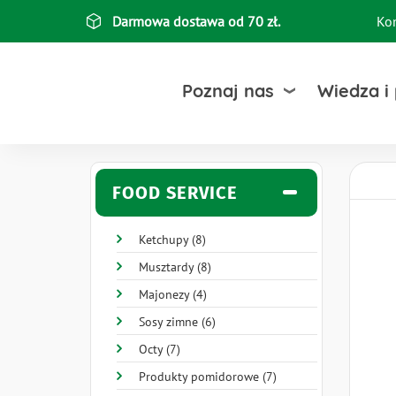
Przejdź
Darmowa dostawa od 70 zł.
Ko
Top
do
treści
bar
Poznaj nas
Wiedza i
FOOD SERVICE
Ketchupy (8)
Musztardy (8)
Majonezy (4)
Sosy zimne (6)
Octy (7)
Produkty pomidorowe (7)