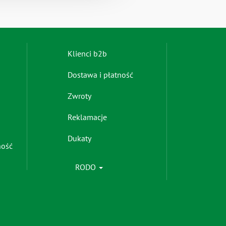
Footer
Klienci b2b
menu
Dostawa i płatność
-
right
Zwroty
Reklamacje
Dukaty
ność
RODO