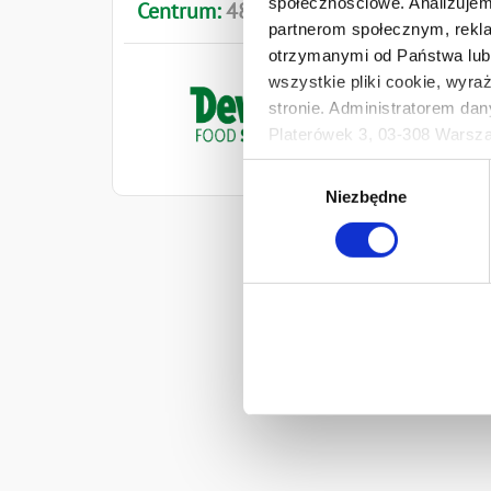
społecznościowe. Analizujemy
Centrum:
48
691
522
348
partnerom społecznym, rekla
otrzymanymi od Państwa lub 
wszystkie pliki cookie, wyra
stronie. Administratorem dan
Platerówek 3, 03-308 Warsza
Prywatności.
Wybór
Ten baner umożliwia ustawien
Niezbędne
zgody
Develey Polska Sp. z o.o z s
przetwarzaniu danych osobo