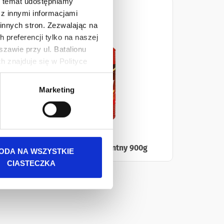
en temat udostępniamy
z innymi informacjami
innych stron. Zezwalając na
 preferencji tylko na naszej
zawie przy ul. Batalionu
 znajduje się w Polityce
 danych osobowych jest
Marketing
rszawa. Więcej informacji o
g
Ketchup Pikantny 900g
ODA NA WSZYSTKIE
CIASTECZKA