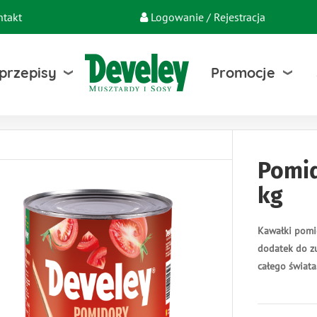
ntakt
Logowanie / Rejestracja
 przepisy
Promocje
Pomid
kg
Kawałki pomi
dodatek do zu
całego świata