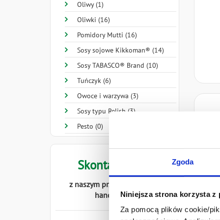
Oliwy (1)
Oliwki (16)
Pomidory Mutti (16)
Sosy sojowe Kikkoman® (14)
Sosy TABASCO® Brand (10)
Tuńczyk (6)
Owoce i warzywa (3)
Sosy typu Relish (3)
Pesto (0)
pomid
Skontaktuj się
Zgoda
z naszym przedstawicielem
Niniejsza strona korzysta z
handlowym
Za pomocą plików cookie/piks