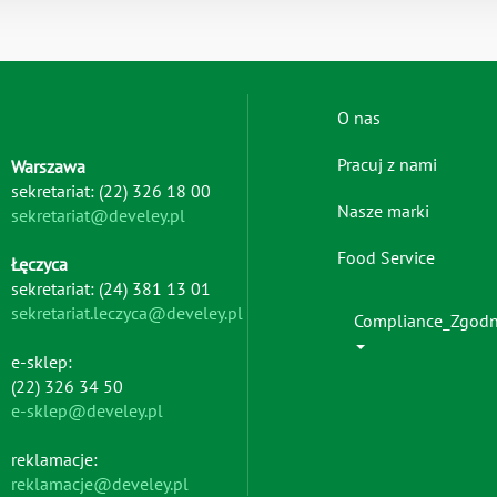
Footer
O nas
menu
Pracuj z nami
Warszawa
-
sekretariat: (22) 326 18 00
left
Nasze marki
sekretariat@develey.pl
Food Service
Łęczyca
sekretariat: (24) 381 13 01
sekretariat.leczyca@develey.pl
Compliance_Zgod
e-sklep:
(22) 326 34 50
e-sklep@develey.pl
reklamacje:
reklamacje@develey.pl