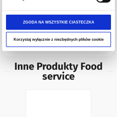
POBIERZ KATALOG
przy ul. Batalionu Platerówek 3, 03-308 Warszawa.
Więcej informacji o przetwarzaniu danych osobowych
jest w
Polityki prywatności
.
ZGODA NA WSZYSTKIE CIASTECZKA
Składniki Produktu
Wartości Odżywcze
Opis
Korzystaj wyłącznie z niezbędnych plików cookie
pomidory (99%), sól, regulator kwasowości: kwas cytrynowy.
Inne Produkty Food
service