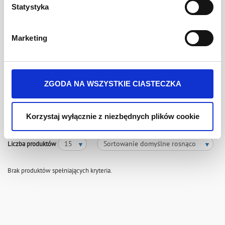
pełnym aromatów, charakterystycznie ostrym smaku,
znajduje się w Polityce Prywatności.
Statystyka
słodzoną nierafinowanym cukrem z trzciny cukrowej, z
Ten baner umożliwia ustawienie Twoich preferencji tylko
domieszką Naturalnej Soli Kamiennej. Wypróbuj produkty
na naszej stronie. Administratorem danych osobowych
Develey, które dzięki bazowaniu na oryginalnych,
regionalnych przepisach, zaskoczą Cię swoim aromatem.
Marketing
jest Develey Polska Sp. z o.o z siedzibą w Warszawie
przy ul. Batalionu Platerówek 3, 03-308 Warszawa.
Więcej informacji o przetwarzaniu danych osobowych
jest w
Polityki prywatności
.
ZGODA NA WSZYSTKIE CIASTECZKA
Musztardy
Korzystaj wyłącznie z niezbędnych plików cookie
Liczba produktów
Brak produktów spełniających kryteria.