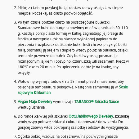
Miskę z ciastem przykryj folią i odstaw do wyrośnięcia w ciepłe
miejsce. Poczekaj, aż ciasto podwoi objętość.
Po tym czasie podziel ciasto na poszczególne bułeczki.
Standardowe bułki do burgera powinny mieć w granicach 80-110
g. Każdą z porcji ciasta formuj w kulkę, zagniatając jej brzegi do
środka, a następnie ułóż na blaszce wyłożonej papierem do
pieczenia i rozpłaszcz delikatnie bułki. Jeśli chcesz przykryć bułki
folią, posmaruj ją olejem i dopiero wtedy połóż na bułkach, dzięki
temu nie przywrze do bułek. Gdy bułki wyrosną, posmaruj je
rozmąconym jajkiem i posyp np. czarnuszką lub sezamem. Piecz w
180℃ około 20 minut. Po upieczeniu odłóż je na kratkę, aby
ostygły.
Wołowinę wyjmij z lodówki na 15 minut przed smażeniem, aby
osiągnęła temperaturę pokojową. Następnie zamarynuj ją w
Sosie
sojowym Kikkoman
.
Vegan Majo Develey
wymieszaj z
TABASCO® Sriracha Sauce
według uznania.
Do rondelka wlej pół szklanki
Octu Jabłkowego Develey
, szklankę
wody, wsyp połowę szklanki cukru i doprowadź do wrzenia. Do
gorącej zalewy włóż pokrojoną szalotkę i odstaw do wystygnięcia.
Ogórka pokrój wzdłuż na pół i znowu na pół, wytnij gniazda