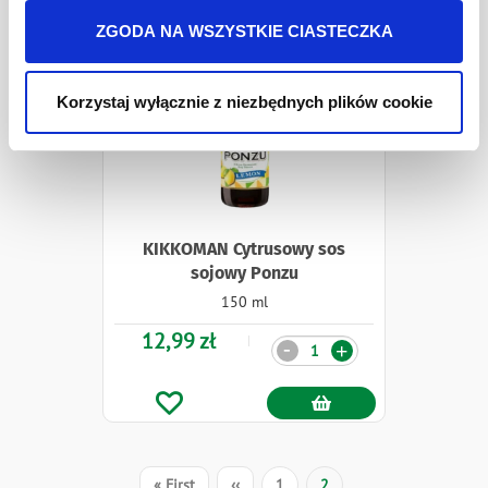
jest w
Polityki prywatności
.
ZGODA NA WSZYSTKIE CIASTECZKA
Korzystaj wyłącznie z niezbędnych plików cookie
KIKKOMAN Cytrusowy sos
sojowy Ponzu
150 ml
12,99 zł
Ilość
-
+
Stronicowanie
Pierwsza
« First
Poprzednia
‹‹
Strona
1
Bieżąca
2