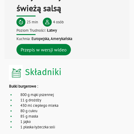
świeżą salsą
25 min
4 osób
Poziom Trudności:
Łatwy
Kuchnia:
Europejska
Amerykańska
Przepis w wersji wideo
Składniki
Bułki burgerowe :
800 g mąki pszennej
11 g drożdży
430 ml ciepłego mleka
80 g cukru
85 g masła
1 jajko
1 płaska łyżeczka soli