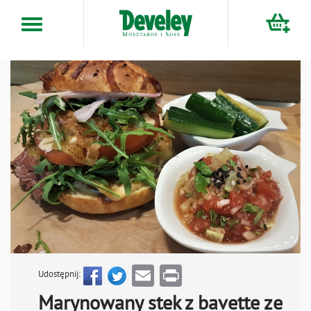
Przejdź
do
treści
Email
Print
Udostępnij:
Marynowany stek z bavette ze