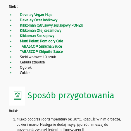
Stek :
Develey Vegan Majo
Develey Ocet Jabłkowy
Kikkoman Cytrusowy sos sojowy PONZU
Kikkoman Olej sezamowy
Kikkoman Sos sojowy
Mutti Pelatti Pomidory Całe
TABASCO® Sriracha Sauce
TABASCO® Chipotle Sauce
Steki wołowe 10 sztuk
Cebula szalotka
Ogórek
Cukier
Sposób przygotowania
Bułki:
Mleko podgrzej do temperatury ok. 30℃. Rozpuść w nim drożdże,
cukier i masło. Następnie dodaj mąkę, jajo, sól i mieszaj do
otrzymania zwartej, jednolitej konsystencji.