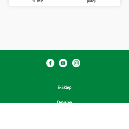
10 min
porcji
E-Sklep
Develey
Compliance / Zgodność