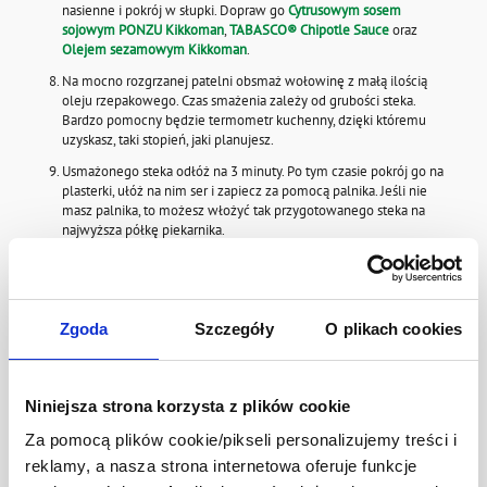
nasienne i pokrój w słupki. Dopraw go
Cytrusowym sosem
sojowym PONZU Kikkoman
,
TABASCO® Chipotle Sauce
oraz
Olejem sezamowym Kikkoman
.
Na mocno rozgrzanej patelni obsmaż wołowinę z małą ilością
oleju rzepakowego. Czas smażenia zależy od grubości steka.
Bardzo pomocny będzie termometr kuchenny, dzięki któremu
uzyskasz, taki stopień, jaki planujesz.
Usmażonego steka odłóż na 3 minuty. Po tym czasie pokrój go na
plasterki, ułóż na nim ser i zapiecz za pomocą palnika. Jeśli nie
masz palnika, to możesz włożyć tak przygotowanego steka na
najwyższa półkę piekarnika.
Smacznego
😊
!
Zgoda
Szczegóły
O plikach cookies
Produkty z Przepisu
Niniejsza strona korzysta z plików cookie
Za pomocą plików cookie/pikseli personalizujemy treści i
1 szt.
12 szt.
reklamy, a nasza strona internetowa oferuje funkcje