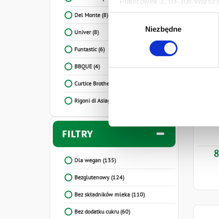
Platerówek 3, 03-308 Warsza
Prywatności.
Del Monte
(8)
Wybór
Ten baner umożliwia ustawien
Niezbędne
zgody
Univer
(8)
Develey Polska Sp. z o.o z s
przetwarzaniu danych osobo
Funtastic
(6)
BBQUE
(4)
Curtice Brothers
(3)
Rigoni di Asiago
(1)
Dev
FILTRY
8
Dla wegan
(135)
Bezglutenowy
(124)
Bez składników mleka
(110)
Bez dodatku cukru
(60)