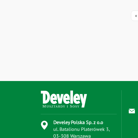
Stroni
P
«
s
Develey Polska Sp. z o.o
ul. Batalionu Platerówek 3,
03-308 Warszawa