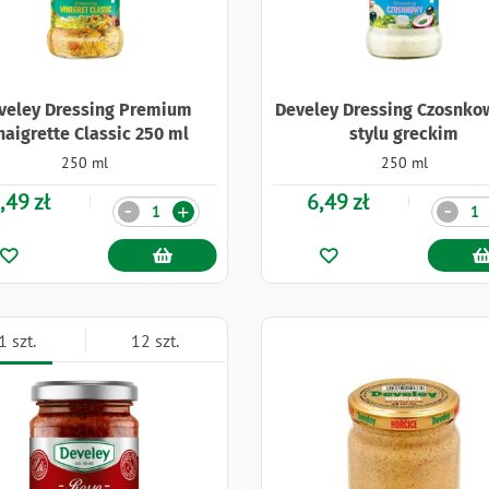
veley Dressing Premium
Develey Dressing Czosnko
naigrette Classic 250 ml
stylu greckim
250 ml
250 ml
,49 zł
6,49 zł
Ilość
Ilość
-
-
+
1 szt.
12 szt.