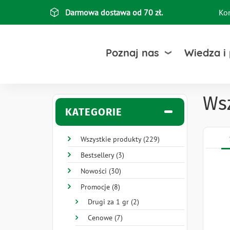
Przejdź
Darmowa dostawa od 70 zł.
Ko
Top
do
treści
bar
Poznaj nas
Wiedza i
Wsz
KATEGORIE
Wszystkie produkty (229)
Bestsellery (3)
Nowości (30)
Promocje (8)
Drugi za 1 gr (2)
Cenowe (7)