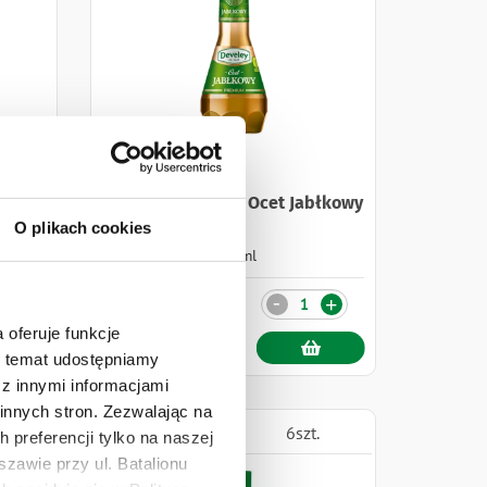
o
Develey Premium Ocet Jabłkowy
O plikach cookies
250 ml
8,99 zł
Ilość
-
+
+
 oferuje funkcje
en temat udostępniamy
z innymi informacjami
innych stron. Zezwalając na
.
1szt.
6szt.
 preferencji tylko na naszej
zawie przy ul. Batalionu