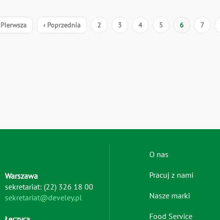
cowanie
ierwsza
 Pierwsza
Poprzednia
‹ Poprzednia
Strona
2
Strona
3
Strona
4
Strona
5
Bieżąca
6
Strona
7
trona
strona
strona
Footer
O nas
menu
Pracuj z nami
Warszawa
-
sekretariat: (22) 326 18 00
left
Nasze marki
sekretariat@develey.pl
Food Service
Łęczyca