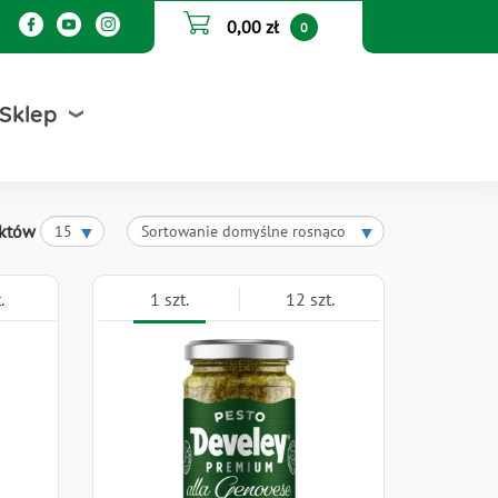
0,00 zł
0
Sklep
uktów
.
1 szt.
12 szt.