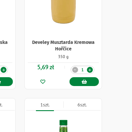
mska
Develey Musztarda Kremowa
Hořčice
350 g
5,69 zł
Ilość
-
+
+
t.
1szt.
6szt.