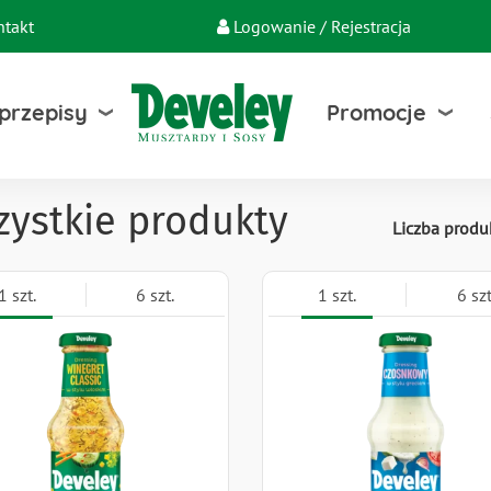
ntakt
Logowanie / Rejestracja
 przepisy
Promocje
ystkie produkty
Liczba prod
1 szt.
6 szt.
1 szt.
6 szt