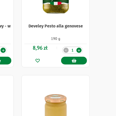
wy - w
Develey Pesto alla genovese
190 g
8,96 zł
Ilość
-
+
+