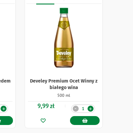
iedem
Develey Premium Ocet Winny z
białego wina
500 ml
9,99 zł
Ilość
-
+
+