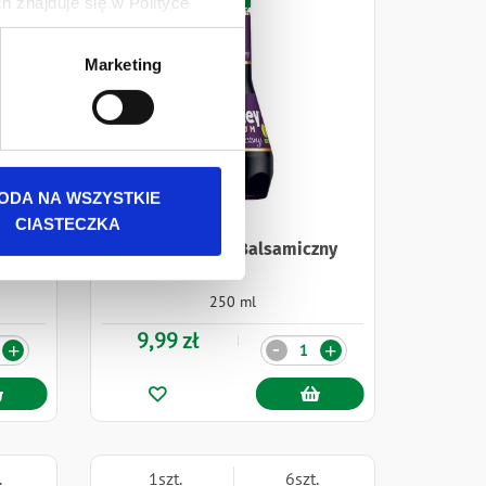
 znajduje się w Polityce
 danych osobowych jest
Marketing
rszawa. Więcej informacji o
ODA NA WSZYSTKIE
CIASTECZKA
z
Develey Ocet Balsamiczny
250 ml
9,99 zł
Ilość
-
+
+
.
1szt.
6szt.