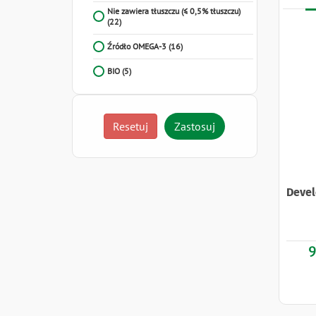
Nie zawiera tłuszczu (≤ 0,5% tłuszczu)
(22)
Źródło OMEGA-3
(16)
BIO
(5)
Resetuj
Zastosuj
Devel
9