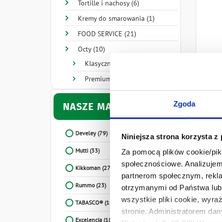
Tortille i nachosy (6)
Kremy do smarowania (1)
FOOD SERVICE (21)
Octy (10)
Klasyczne (6)
Premium (2)
Zgoda
NASZE MARKI
5
Develey
(79)
Niniejsza strona korzysta z
Mutti
(33)
Za pomocą plików cookie/piks
społecznościowe. Analizujemy
Kikkoman
(27)
partnerom społecznym, rekla
Rummo
(23)
otrzymanymi od Państwa lub 
wszystkie pliki cookie, wyra
TABASCO®
(19)
stronie. Administratorem dan
Excelencia
(18)