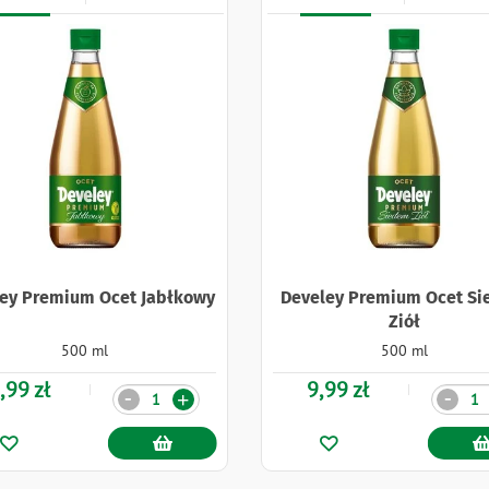
ey Premium Ocet Jabłkowy
Develey Premium Ocet S
Ziół
500 ml
500 ml
,99 zł
9,99 zł
Ilość
Ilość
-
-
+