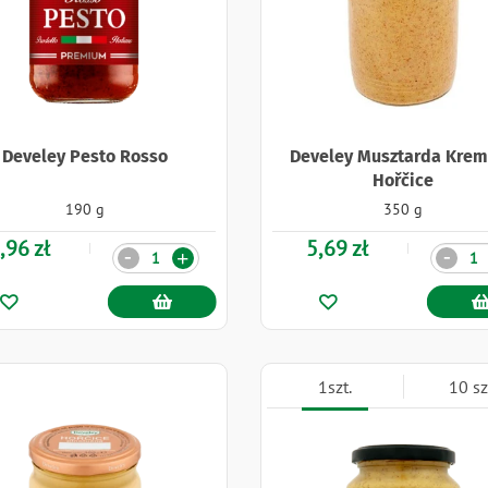
Develey Pesto Rosso
Develey Musztarda Kre
Hořčice
190 g
350 g
,96 zł
5,69 zł
Ilość
Ilość
-
-
+
1szt.
10 sz