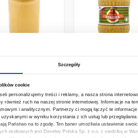
Develey Musztarda
Develey Hořčica Snic
Delikatesowa Hořčice
Musztarda Kremska
Szczegóły
350 g
350 g
,69 zł
4,38 zł
Ilość
Ilość
 plików cookie
-
-
+
eli personalizujemy treści i reklamy, a nasza strona internetowa
 również ruch na naszej stronie internetowej. Informacje na t
mowym i analitycznym. Partnerzy ci mogą łączyć te informacje 
uzyskanymi w wyniku korzystania z ich usług lub przeglądania 
1szt.
6szt.
1szt.
6szt
żają Państwo na to zgodę. Ten baner umożliwia ustawienie swoich
ych osobowych jest Develey Polska Sp. z o.o. z siedzibą w Wars