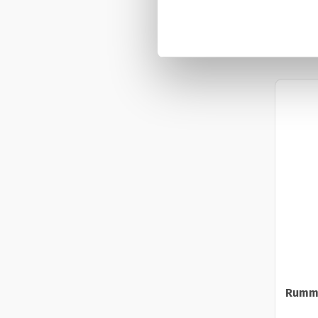
Rummo