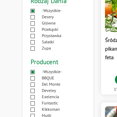
Rodzaj Dania
-Wszystkie-
Desery
Główne
Przekąski
Przystawka
Śród
Sałatki
pikan
Zupa
feta
Producent
-Wszystkie-
BBQUE
Del Monte
1
Develey
Exelencia
Funtastic
Kikkoman
Mutti