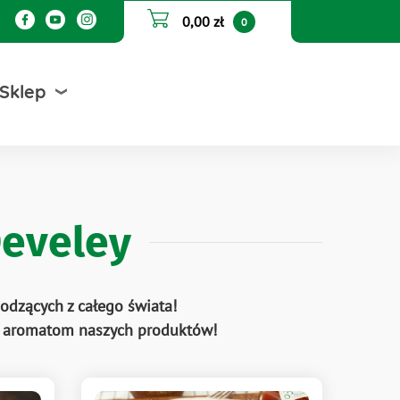
0,00 zł
0
Sklep
Develey
odzących z całego świata!
ym aromatom naszych produktów!