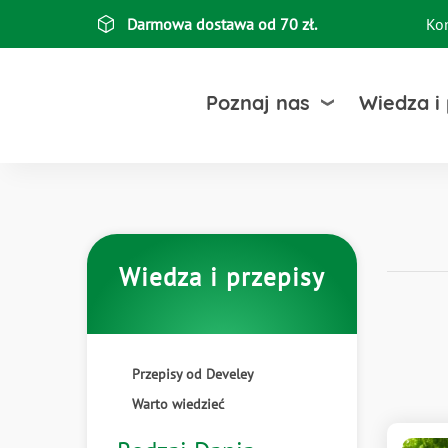
Przejdź
Darmowa dostawa od 70 zł.
Ko
Top
do
treści
bar
Poznaj nas
Wiedza i
Wiedza i przepisy
Przepisy od Develey
Warto wiedzieć