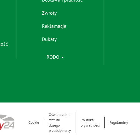
-
right
Zwroty
Reklamacje
Dukaty
ność
RODO
Oświadczenie
Footer
statusu
Polityka
Cookie
Regulaminy
dużego
prywatności
Menu
przedsiębiorcy