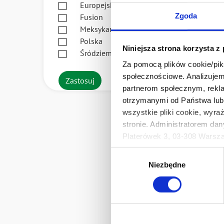
Europejska
Zgoda
Fusion
Guac
Meksykańska
Polska
odsło
Niniejsza strona korzysta z
Śródziemnomorska
Za pomocą plików cookie/piks
społecznościowe. Analizujemy
Zastosuj
partnerom społecznym, rekla
otrzymanymi od Państwa lub 
2
wszystkie pliki cookie, wyra
stronie. Administratorem dan
Platerówek 3, 03-308 Warsza
Stronic
Prywatności.
Wybór
Ten baner umożliwia ustawien
Niezbędne
zgody
Develey Polska Sp. z o.o z s
przetwarzaniu danych osobo