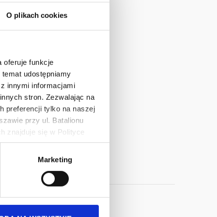
O plikach cookies
O®
 oferuje funkcje
en temat udostępniamy
z innymi informacjami
innych stron. Zezwalając na
cji
 preferencji tylko na naszej
zawie przy ul. Batalionu
 znajduje się w Polityce
Strona
7
Strona
8
Strona
9
Strona
10
Bieżąca
11
 danych osobowych jest
strona
Marketing
rszawa. Więcej informacji o
zepisów