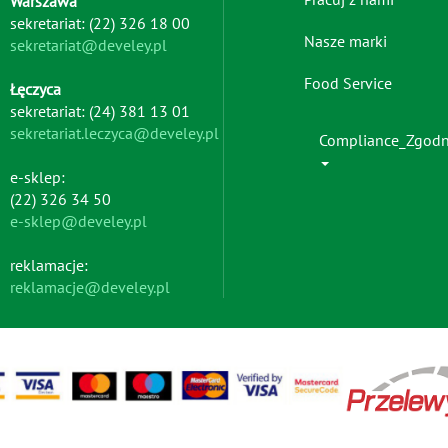
Warszawa
-
sekretariat: (22) 326 18 00
left
Nasze marki
sekretariat@develey.pl
Food Service
Łęczyca
sekretariat: (24) 381 13 01
sekretariat.leczyca@develey.pl
Compliance_Zgod
e-sklep:
(22) 326 34 50
e-sklep@develey.pl
reklamacje:
reklamacje@develey.pl