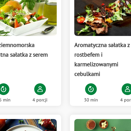
ziemnomorska
Aromatyczna sałatka z
tna sałatka z serem
rostbefem i
karmelizowanymi
cebulkami
5 min
4 porcji
30 min
4 por