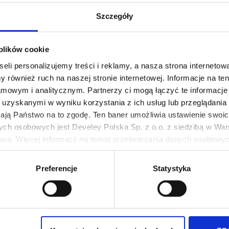
Szczegóły
amole w ostrej
Krewetki grillowane z
nie
pomidorami i TABASC
 plików cookie
Sauce
eli personalizujemy treści i reklamy, a nasza strona internetowa
 również ruch na naszej stronie internetowej. Informacje na t
mowym i analitycznym. Partnerzy ci mogą łączyć te informacje 
uzyskanymi w wyniku korzystania z ich usług lub przeglądania 
0 min
4 porcji
40 min
3 por
żają Państwo na to zgodę. Ten baner umożliwia ustawienie swoich
ych osobowych jest Develey Polska Sp. z o.o. z siedzibą w Wars
wa. Więcej informacji na temat przetwarzania danych osobowych
owanie
Pierwsza
« First
Poprzednia
‹ Previous
Strona
3
Strona
4
Strona
5
Strona
6
ie Twoich preferencji tylko na naszej stronie. Administratorem
strona
strona
Preferencje
Statystyka
iedzibą w Warszawie przy ul. Batalionu Platerówek 3, 03-308 Wa
Składniki pr
wych jest w
Polityki prywatności
.