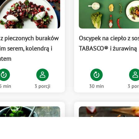
 z pieczonych buraków
Oscypek na ciepło z s
im serem, kolendrą i
TABASCO® i żurawiną
atem
30 min
3 por
5 min
3 porcji