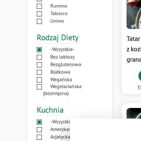
Rummo
Tabasco
Univer
Rodzaj Diety
Tatar
z koz
-Wszystkie-
Bez laktozy
gran
Bezglutenowa
Białkowa
Wegańska
Wegetariańska
3
(bezmięsna)
Kuchnia
-Wszystkie-
Amerykańska
Azjatycka